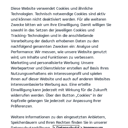
Diese Website verwendet Cookies und ähnliche
open
Technologien. Technisch notwendige Cookies sind aktiv
menu
und können nicht deaktiviert werden. Für alle weiteren
KONTAKT
Zwecke bitten wir um Ihre Einwilligung. Damit willigen Sie
sowohl in das Setzen der jeweiligen Cookies und
Tracking-Technologien und in die anschließende
KIA ZUBEHÖR
Verarbeitung der dadurch erhobenen Daten zu den
nachfolgend genannten Zwecken ein: Analyse und
Performance: Wir messen, wie unsere Website genutzt
KIA ZUBEHÖR
wird, um Inhalte und Funktionen zu verbessern.
Marketing und personalisierte Werbung: Unsere
Werbepartner und Dienstleister erstellen auf Basis Ihres
Nutzungsverhaltens ein Interessenprofil und spielen
Ihnen auf dieser Website und auch auf anderen Websites
interessenbasierte Werbung aus. Eine erteilte
Einwilligung kann jederzeit mit Wirkung für die Zukunft
widerrufen werden. Über den Button „Cookies“ in der
Kopfzeile gelangen Sie jederzeit zur Anpassung Ihrer
Präferenzen.
Weitere Informationen zu den eingesetzten Anbietern,
KIA ORIGINALZUBEHÖR – DAMIT DEIN AUTO ZU DIR
Speicherdauern und Ihren Rechten finden Sie in unserer
PASST.
Datenschutzerklärung.
> Datenschutz
> Impressum