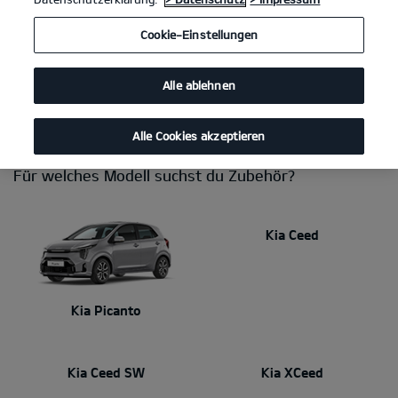
Du brauchst eine Anhängerkupplung, willst das Interieur
Cookie-Einstellungen
persönlicher gestalten, Fahrräder transportieren oder einen sicheren
Platz für deine Hunde schaffen? Mit Kia Zubehör stimmst du dein
Auto perfekt auf deinen Alltag ab. Dabei kannst du dich immer auf
Alle ablehnen
makellose Qualität und Passgenauigkeit verlassen. Dein Kia Händler
berät dich gerne!
Alle Cookies akzeptieren
Für welches Modell suchst du Zubehör?
Kia Ceed
Kia Picanto
Kia Ceed SW
Kia XCeed