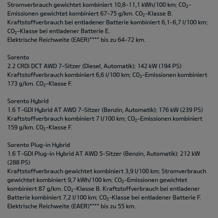
Stromverbrauch gewichtet kombiniert 10,8-11,1 kWh/100 km; CO
-
2
Emissionen gewichtet kombiniert 67-75 g/km. CO
-Klasse B.
2
Kraftstoffverbrauch bei entladener Batterie kombiniert 6,1-6,7 l/100 km;
CO
-Klasse bei entladener Batterie E.
2
Elektrische Reichweite (EAER)**** bis zu 64-72 km.
Sorento
2.2 CRDi DCT AWD 7-Sitzer (Diesel, Automatik); 142 kW (194 PS)
Kraftstoffverbrauch kombiniert 6,6 l/100 km; CO
-Emissionen kombiniert
2
173 g/km. CO
-Klasse F.
2
Sorento Hybrid
1.6 T-GDI Hybrid AT AWD 7-Sitzer (Benzin, Automatik); 176 kW (239 PS)
Kraftstoffverbrauch kombiniert 7 l/100 km; CO
-Emissionen kombiniert
2
159 g/km. CO
-Klasse F.
2
Sorento Plug-in Hybrid
1.6 T-GDI Plug-in Hybrid AT AWD 5-Sitzer (Benzin, Automatik); 212 kW
(288 PS)
Kraftstoffverbrauch gewichtet kombiniert 3,9 l/100 km; Stromverbrauch
gewichtet kombiniert 9,7 kWh/100 km; CO
-Emissionen gewichtet
2
kombiniert 87 g/km. CO
-Klasse B. Kraftstoffverbrauch bei entladener
2
Batterie kombiniert 7,2 l/100 km; CO
-Klasse bei entladener Batterie F.
2
Elektrische Reichweite (EAER)**** bis zu 55 km.